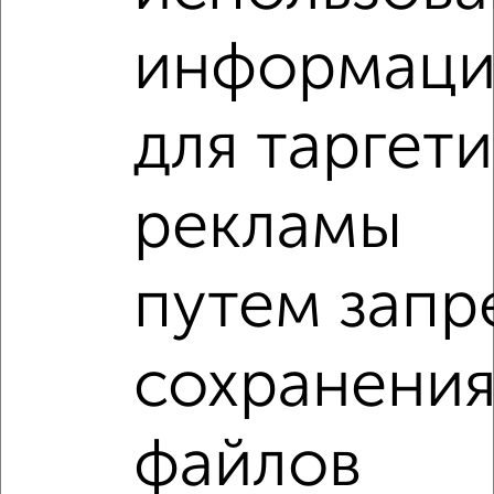
информац
‹
›
для таргет
2
/2
рекламы
1-к квартира, вторичка, 30м², 5/5 этаж
₽
₽
4 100 000
136 700
за м²
Воробьёвская 25
путем запр
Агентство, 04.08.2026
1-к квартиры
сохранени
Поиск по схожим параметрам:
на улице Московское шоссе
на первом этаже
файлов
не последний этаж
в малоэтажном доме