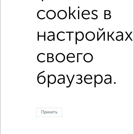
с балконом
с центральным отоплением
cookies в
Вторичное жилье
в панельном доме
с раздельным санузлом
площадью до 40 м²
настройках
↑ НАВЕРХ К МЕНЮ
своего
Однокомнатные
Двухкомнатные
Трехкомнатные
4‑комнатные
Квартиры студии
От застройщика
Без посредников
Вторичное жилье
браузера.
В новостройке
В строящемся доме
В новом доме
Контакты
Политика конфиденциальности
Пользовательское соглашение
Сергиев Посад, проспект Красной Армии 171
© 2015–2026
Сайт-доска объявлений недвижимости
О проекте
Принять
Реклама на портале
Новости
Статьи
Блог
Риэлторы
Агентства
Застройщики
Ипотечный калькулятор
Консультации по недвижимости
Разместить объявление