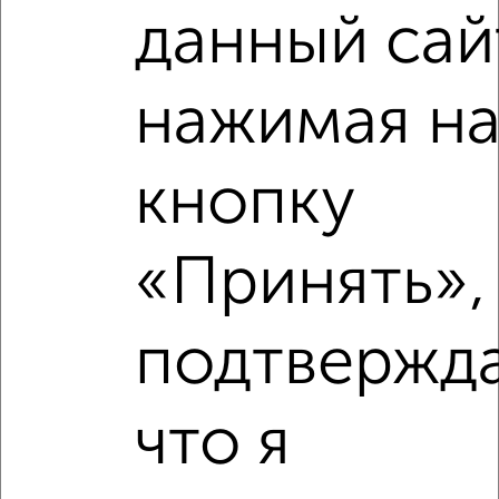
данный сай
Рядом, с меньшей ценой
нажимая н
Недалеко от Московское шоссе 2 с ценой ниже
кнопку
‹
›
«Принять»,
2
/2
подтвержд
1-к квартира, вторичка, 35м², 3/5 этаж
₽
₽
4 750 000
137 700
за м²
Воробьевская 38
что я
Агентство, 06.08.2026