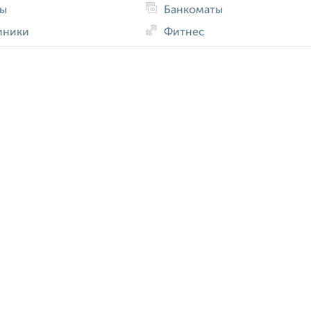
ды
Банкоматы
иники
Фитнес