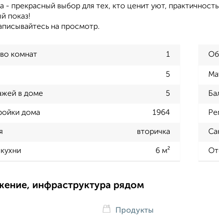
а - прекрасный выбор для тех, кто ценит уют, практичност
й показ!
аписывайтесь на просмотр.
во комнат
1
Об
5
Ма
ажей в доме
5
Ба
ройки дома
1964
Ре
я
вторичка
Са
кухни
6 м²
От
жение, инфраструктура рядом
Продукты