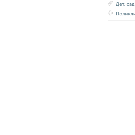
Дет. са
Поликл