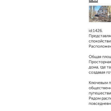
id:1426.
Представля
спокойстви
Расположен
Общая площа
Просторная 
дома, где т
создавая го
Ключевым п
общественн
путешестви
Рядом распо
повседневн