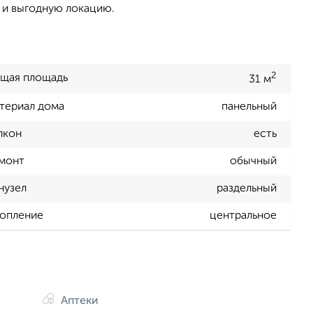
ь и выгодную локацию.
2
щая площадь
31 м
териал дома
панельный
лкон
есть
монт
обычный
нузел
раздельный
опление
центральное
Аптеки