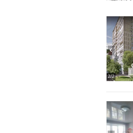
‹
2
/2