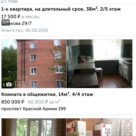
1-к квартира, на длительный срок, 38м², 2/5 этаж
₽
17 500
в месяц
2
/4
Шлякова 29/7
Агентство, 06.08.2026
5
Комната в общежитии, 14м², 4/4 этаж
₽
₽
850 000
60 800
за м²
проспект Красной Армии 199