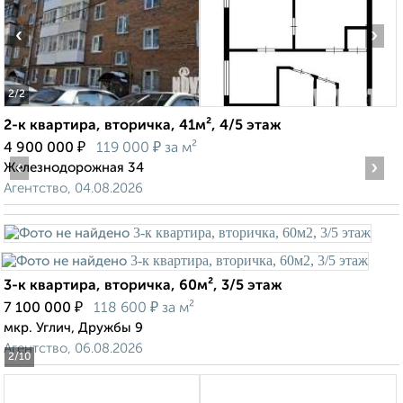
‹
›
2
/2
2-к квартира, вторичка, 41м², 4/5 этаж
₽
₽
4 900 000
119 000
за м²
‹
›
Железнодорожная 34
Агентство, 04.08.2026
3-к квартира, вторичка, 60м², 3/5 этаж
₽
₽
7 100 000
118 600
за м²
мкр. Углич, Дружбы 9
Агентство, 06.08.2026
2
/10