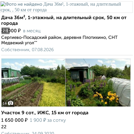
Дача 36м², 1-этажный, на длительный срок, 50 км от
города
₽
22 000
в месяц
2
/6
Сергиево-Посадский район, деревня Плотихино, СНТ
Медвежий угол""
Собственник, 07.08.2026
14
Участок 9 сот., ИЖС, 15 км от города
₽
₽
1 650 000
1 900
за сотку
22
Собственник, 24.09.2020