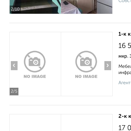
Собст
2
/10
1-к 
16 
мкр. 
‹
›
Мебел
инфра
Агент
2
/5
2-к 
17 