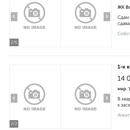
ЖК В
‹
›
Сдам 
сдава
Собст
2
/6
1-к 
14 
мкр. 
‹
›
В ква
к зас
Агент
2
/2