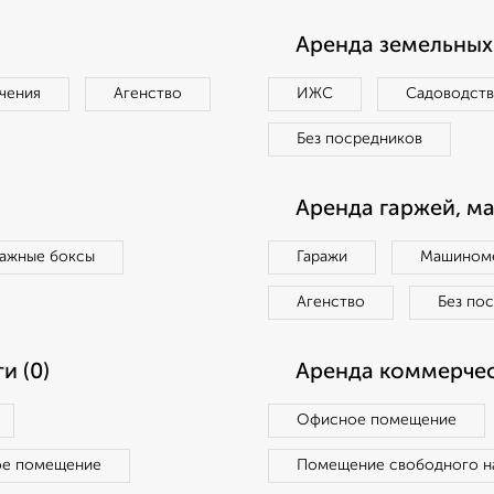
Аренда земельных 
чения
Агенство
ИЖС
Садоводст
Без посредников
Аренда гаржей, м
ражные боксы
Гаражи
Машиноме
Агенство
Без по
и (0)
Аренда коммерчес
Офисное помещение
ое помещение
Помещение свободного н