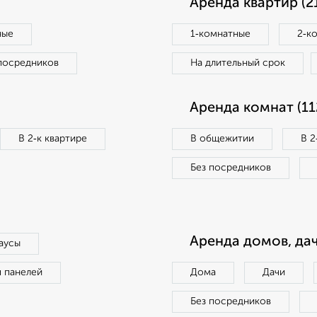
Аренда квартир (2
ные
1‑комнатные
2‑к
посредников
На длительный срок
Аренда комнат (11
В 2‑к квартире
В общежитии
В 2
Без посредников
Аренда домов, дач
аусы
п панелей
Дома
Дачи
Без посредников