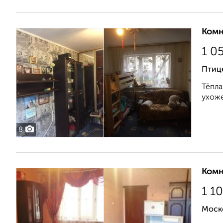
Комн
1 0
Птиц
Тёпла
ухоже
8
Комн
1 1
Моск