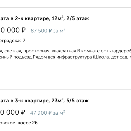
ата в 2-к квартире, 12м², 2/5 этаж
₽
50 000
₽
87 500
за м²
еградская 7
я, светлая, просторная, квадратная.В комнате есть гардеро
нный подъезд.Рядом вся инфраструктура (Школа, дет.сад, м
ата в 3-к квартире, 23м², 5/5 этаж
₽
00 000
₽
47 900
за м²
овское шоссе 26