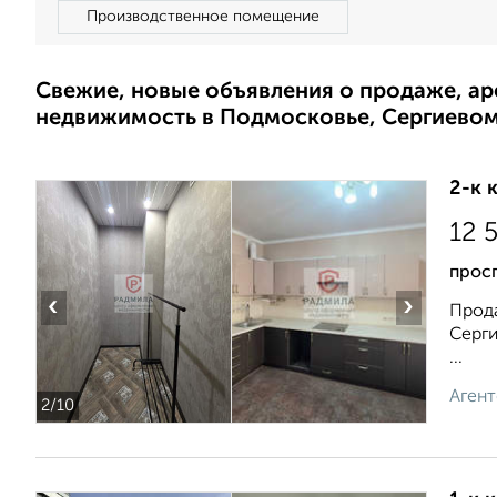
Производственное помещение
Свежие, новые объявления о продаже, а
недвижимость в Подмосковье, Сергиево
2-к 
12 
прос
‹
›
Прода
Серги
...
Агент
2
/10