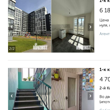
1-к 
6 1
Цена 
нуля,
‹
›
Агент
2
/2
1-к 
4 7
2-й 
‹
›
Во дв
(ипот