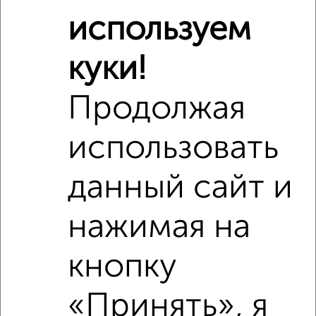
используем
куки!
Продолжая
использовать
данный сайт и
нажимая на
кнопку
Сравнение средних цен
«Принять», я
2‑комнатные квартиры с похожей площадью ±10%