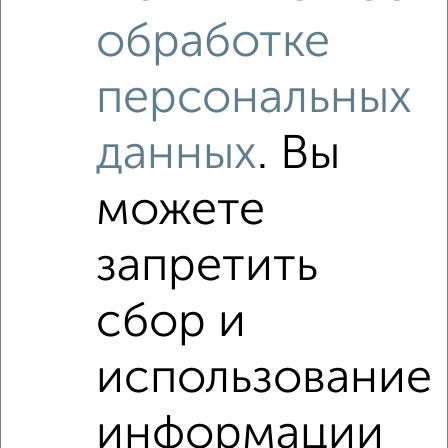
обработке
персональных
данных
. Вы
можете
запретить
сбор и
Рядом, с меньшей ценой
Недалеко от квартал Троицкая слобода с ценой ниже
использование
информации
2‑комнатные квартиры