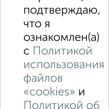
подтверждаю,
₽
12 240 000
что я
₽
12 232 780
ознакомлен(а)
₽
12 240 000
с
Политикой
Средняя цена район
Это предложение
использования
Средняя цена по городу
файлов
Похожие предложения рядом
2‑комнатные квартиры недалеко от квартал Троицкая
слобода
«cookies»
и
Политикой об