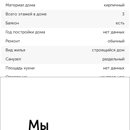
Материал дома
кирпичный
Всего этажей в доме
3
Балкон
есть
Год постройки дома
нет данных
Ремонт
обычный
Вид жилья
строящийся дом
Санузел
раздельный
Площадь кухни
нет данных
Отопление
центральное
Расположение, инфраструктура рядом
Школы
Продукты
Аптеки
Дет. сады
Банкоматы
Торг. центры
Мы
Поликлиники
Фитнес
Кафе