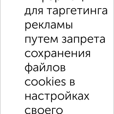
Поиск по схожим параметрам:
для таргетинга
жилой комплекс Троицкая слобода
рекламы
на улице квартал Троицкая слобода
не первый этаж
в малоэтажном доме
с балконом
путем запрета
с центральным отоплением
в строящихся домах
сохранения
в новостройках
в кирпичном доме
с раздельным санузлом
площадью до 100 м²
файлов
Большие квартиры
cookies в
↑ НАВЕРХ К МЕНЮ
настройках
Однокомнатные
Двухкомнатные
Трехкомнатные
4‑комнатные
Квартиры студии
От застройщика
Без посредников
Вторичное жилье
своего
В новостройке
В строящемся доме
В новом доме