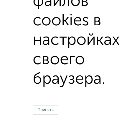
файлов
Вторичное жилье
в кирпичном доме
с раздельным санузлом
площадью до 80 м²
cookies в
С панорамными окнами
настройках
↑ НАВЕРХ К МЕНЮ
своего
Однокомнатные
Двухкомнатные
Трехкомнатные
4‑комнатные
Квартиры студии
От застройщика
Без посредников
Вторичное жилье
В новостройке
В строящемся доме
В новом доме
браузера.
Контакты
Политика конфиденциальности
Пользовательское соглашение
Сергиев Посад, проспект Красной Армии 171
© 2015–2026
Сайт-доска объявлений недвижимости
О проекте
Принять
Реклама на портале
Новости
Статьи
Блог
Риэлторы
Агентства
Застройщики
Ипотечный калькулятор
Консультации по недвижимости
Разместить объявление