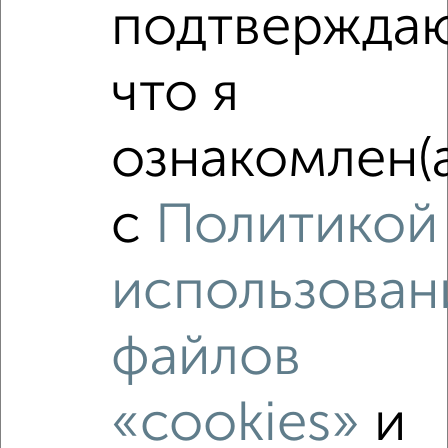
подтвержда
что я
ознакомлен(а
с
Политикой
Рядом, с меньшей ценой
Недалеко от Ярославское шоссе 8Б с ценой ниже
использован
файлов
‹
›
«cookies»
и
2
/2