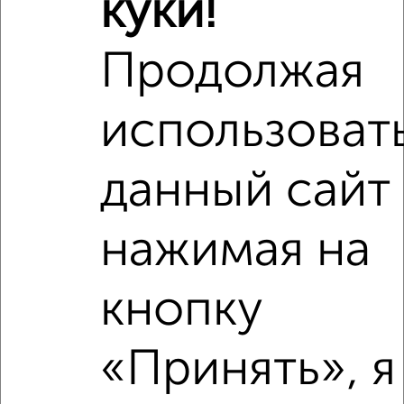
куки!
₽
11 020 000
Продолжая
Средняя цена район
Это предложение
использоват
Средняя цена по городу
данный сайт
Похожие предложения рядом
3‑комнатные квартиры недалеко от Ярославское шоссе
8Б
нажимая на
кнопку
«Принять», я