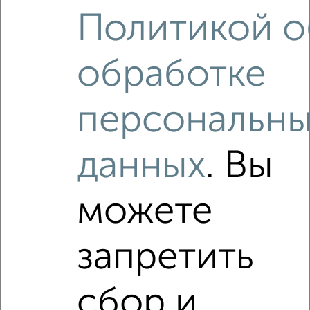
Политикой о
3-к квартира, вторичка, 83м², 13/15 этаж
₽
₽
8 300 000
99 700
за м²
ЖК Благовест, Ярославское шоссе 8Б
обработке
Агентство, 05.08.2026
персональны
‹
›
данных
. Вы
2
/2
можете
3-к квартира, вторичка, 49м², 4/5 этаж
₽
₽
7 600 000
154 800
за м²
запретить
Ярославское шоссе 23
Собственник, 03.08.2026
сбор и