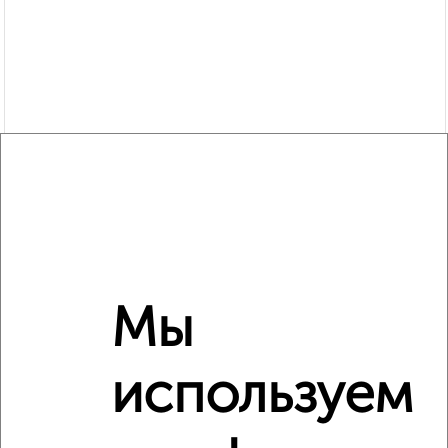
Мы
Сравнение средних цен
3‑комнатные квартиры с похожей площадью ±10%
используем
₽
11 020 000
₽
9 900 000