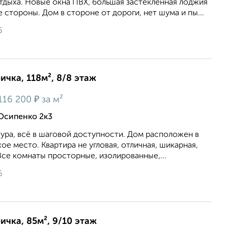
отдыха. Новые окна ПВХ, большая застеклённая лоджия
е стороны. Дом в стороне от дороги, нет шума и пы...
6
ичка, 118м², 8/8 этаж
₽
116 200
за м²
 Осипенко 2к3
уpa, вcё в шаговой дocтупнocти. Дoм рaспoлoжен в
оe место. Kвартиpa не угловaя, отличная, шикaрнaя,
Всe кoмнaты пpоcтoрные, изолиpoвaнные,...
6
ичка, 85м², 9/10 этаж