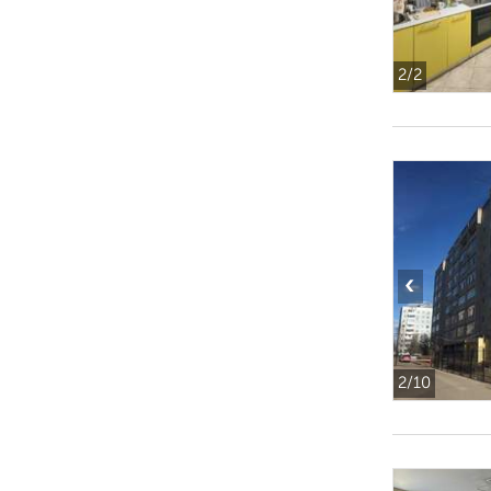
2
/2
‹
2
/10