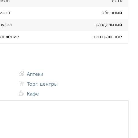
лкон
есть
монт
обычный
нузел
раздельный
опление
центральное
Аптеки
Торг. центры
Кафе