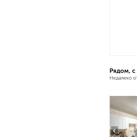
Рядом, с
Недалеко о
‹