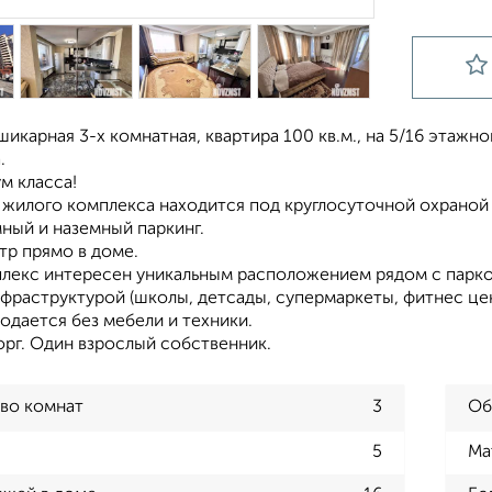
икарная 3-х комнатная, кваpтирa 100 кв.м., на 5/16 этажн
.
м класса!
 жилого комплекса находится под круглосуточной охраной
ный и наземный паркинг.
тр прямо в доме.
лекс интересен уникальным расположением рядом с парко
фраструктурой (школы, детсады, супермаркеты, фитнес цен
одается без мебели и техники.
орг. Один взрослый собственник.
во комнат
3
Об
5
Ма