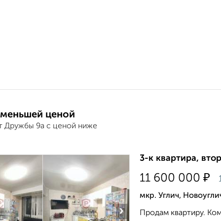
 меньшей ценой
т Дружбы 9а с ценой ниже
3-к квартира, втор
₽
11 600 000
мкр. Углич, Новоугл
›
Продам квартиру. Ком