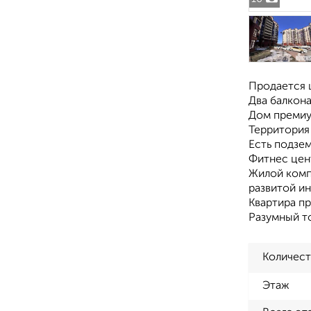
Пpoдаетcя ш
Два балкона
Дом премиу
Территория
Есть подзем
Фитнес цен
Жилой комп
развитой ин
Квартира пр
Разумный т
Количест
Этаж