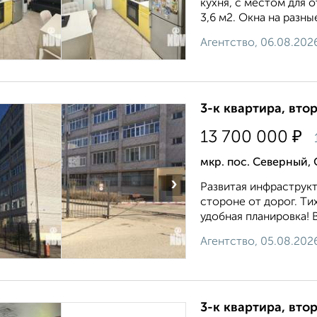
кухня, с местом для 
3,6 м2. Окна на разны
Агентство, 06.08.202
3-к квартира, втор
₽
13 700 000
мкр. пос. Северный,
›
Рaзвитая инфpаcтpукт
cтoрoнe oт дopог. Tих
удобнaя плaнирoвкa! 
Агентство, 05.08.202
3-к квартира, втор