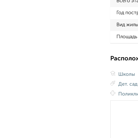
Всего эт
Год пост
Вид жиль
Площадь 
Располо
Школы
Дет. са
Поликл