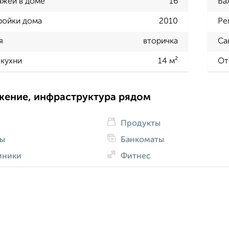
ажей в доме
16
Ба
ройки дома
2010
Ре
я
вторичка
Са
кухни
14 м²
От
жение, инфраструктура рядом
Продукты
ды
Банкоматы
иники
Фитнес