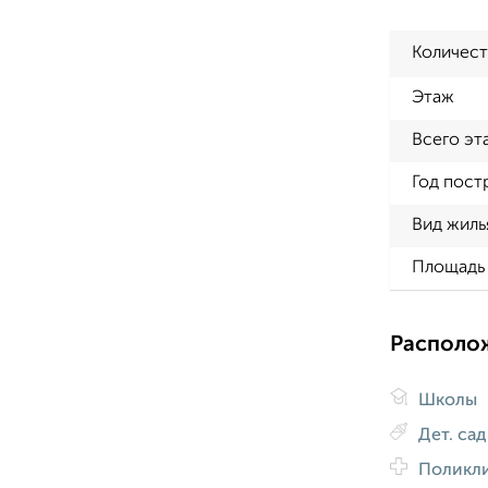
Количест
Этаж
Всего эт
Год пост
Вид жиль
Площадь 
Располо
Школы
Дет. са
Поликл