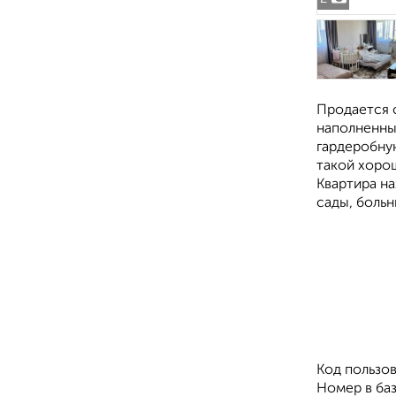
Продается с
наполненны
гардеробну
такой хоро
Квартира н
сады, больн
Код пользов
Номер в ба