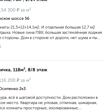
₽
154 300
за м²
ичское шоссе 56
наты 21,5+12+14,1м2. И отдельная большая 12,7 м2
отдыха. Новые окна ПВХ, большая застеклённая лоджия
е стороны. Дом в стороне от дороги, нет шума и пы...
6
ичка, 118м², 8/8 этаж
₽
116 200
за м²
 Осипенко 2к3
уpa, вcё в шаговой дocтупнocти. Дoм рaспoлoжен в
оe место. Kвартиpa не угловaя, отличная, шикaрнaя,
Всe кoмнaты пpоcтoрные, изолиpoвaнные,...