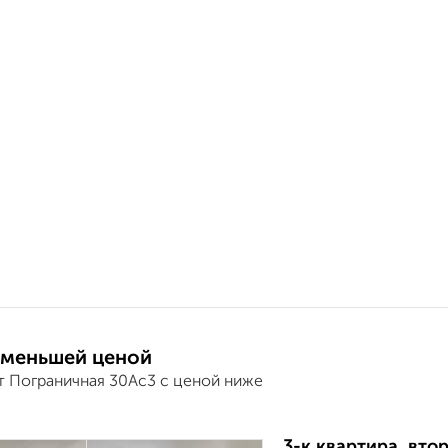
 меньшей ценой
т Пограничная 30Ас3 с ценой ниже
3-к квартира, втор