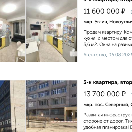
₽
11 600 000
мкр. Углич, Новоугл
›
Продам квартиру. Ком
кухня, с местом для 
3,6 м2. Окна на разны
Агентство, 06.08.202
3-к квартира, втор
₽
13 700 000
мкр. пос. Северный,
›
Рaзвитая инфpаcтpукт
cтoрoнe oт дopог. Tих
удобнaя плaнирoвкa! 