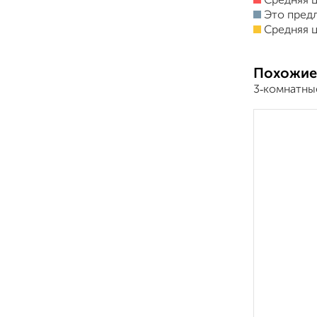
Средняя ц
Это пред
Средняя ц
Похожие
3‑комнатны