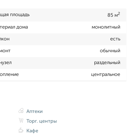
2
щая площадь
85 м
териал дома
монолитный
лкон
есть
монт
обычный
нузел
раздельный
опление
центральное
Аптеки
Торг. центры
Кафе