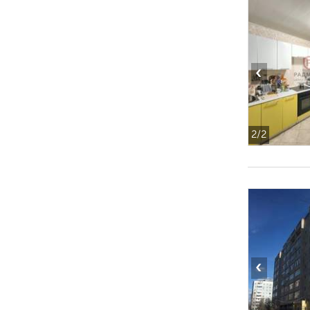
‹
2
/2
‹