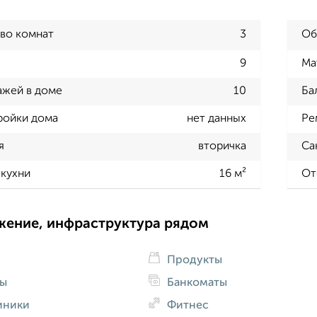
во комнат
3
Об
9
Ма
ажей в доме
10
Ба
ройки дома
нет данных
Ре
я
вторичка
Са
кухни
16 м²
От
жение, инфраструктура рядом
Продукты
ды
Банкоматы
иники
Фитнес