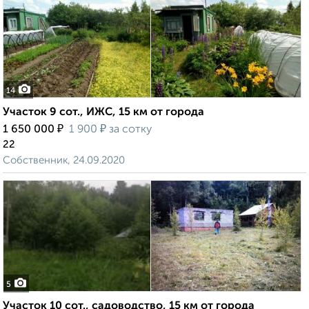
14
Участок 9 сот., ИЖС, 15 км от города
₽
₽
1 650 000
1 900
за сотку
22
Собственник, 24.09.2020
5
Участок 10 сот., садоводство, 15 км от города