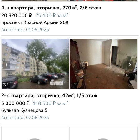
4-к квартира, вторичка, 270м², 2/6 этаж
₽
₽
20 320 000
75 400
за м²
проспект Красной Армии 209
Агентство, 01.08.2026
‹
›
2
/2
2-к квартира, вторичка, 42м², 1/5 этаж
₽
₽
5 000 000
118 500
за м²
бульвар Кузнецова 5
Агентство, 07.08.2026