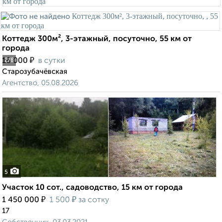
Коттедж 300м², 3-этажный, посуточно, 55 км от
города
₽
16 000
в сутки
2
/8
Старозубачёвская
Агентство, 05.08.2026
5
Участок 10 сот., садоводство, 15 км от города
₽
₽
1 450 000
1 500
за сотку
17