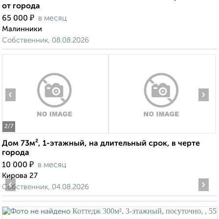
от города
₽
65 000
в месяц
Малинники
Собственник, 08.08.2026
‹
›
2
/7
Дом 73м², 1-этажный, на длительный срок, в черте
города
₽
10 000
в месяц
Кирова 27
‹
›
Собственник, 04.08.2026