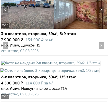
‹
›
2
/10
3-к квартира, вторичка, 59м², 5/9 этаж
₽
₽
7 900 000
134 900
за м²
‹
›
мкр. Углич, Дружбы 11
Агентство, 08.08.2026
2-к квартира, вторичка, 39м², 1/5 этаж
₽
₽
4 500 000
114 600
за м²
мкр. Углич, Новоугличское шоссе 72А
Агентство, 09.08.2026
2
/10