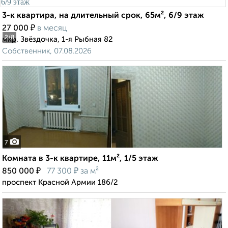
3-к квартира, на длительный срок, 65м², 6/9 этаж
₽
27 000
в месяц
2
/8
мкр. Звёздочка, 1-я Рыбная 82
Собственник, 07.08.2026
7
Комната в 3-к квартире, 11м², 1/5 этаж
₽
₽
850 000
77 300
за м²
проспект Красной Армии 186/2