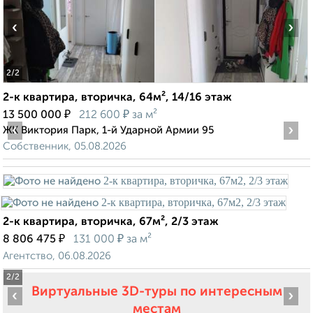
‹
›
2
/2
2-к квартира, вторичка, 64м², 14/16 этаж
₽
₽
13 500 000
212 600
за м²
‹
›
ЖК Виктория Парк, 1-й Ударной Армии 95
Собственник, 05.08.2026
2-к квартира, вторичка, 67м², 2/3 этаж
₽
₽
8 806 475
131 000
за м²
Агентство, 06.08.2026
2
/2
Виртуальные 3D-туры по интересным
‹
›
местам