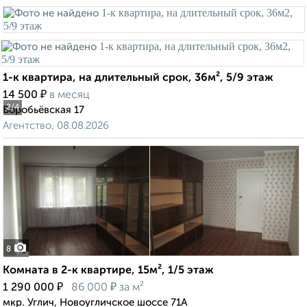
1-к квартира, на длительный срок, 36м², 5/9 этаж
₽
14 500
в месяц
2
/4
Воробьёвская 17
Агентство, 08.08.2026
8
Комната в 2-к квартире, 15м², 1/5 этаж
₽
₽
1 290 000
86 000
за м²
мкр. Углич, Новоугличское шоссе 71А