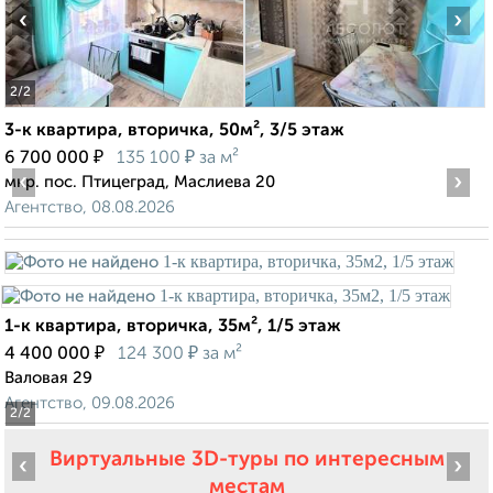
‹
›
2
/2
3-к квартира, вторичка, 50м², 3/5 этаж
₽
₽
6 700 000
135 100
за м²
‹
›
мкр. пос. Птицеград, Маслиева 20
Агентство, 08.08.2026
1-к квартира, вторичка, 35м², 1/5 этаж
₽
₽
4 400 000
124 300
за м²
Валовая 29
Агентство, 09.08.2026
2
/2
Виртуальные 3D-туры по интересным
‹
›
местам