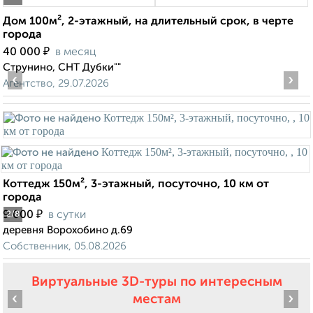
Дом 100м², 2-этажный, на длительный срок, в черте
города
₽
40 000
в месяц
Струнино, СНТ Дубки""
‹
›
Агентство, 29.07.2026
Коттедж 150м², 3-этажный, посуточно, 10 км от
города
₽
9 000
в сутки
2
/8
деревня Ворохобино д.69
Собственник, 05.08.2026
Виртуальные 3D-туры по интересным
‹
›
местам