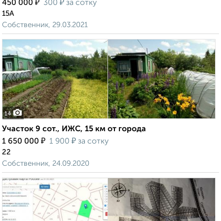
₽
₽
450 000
300
за сотку
15А
Собственник, 29.03.2021
14
Участок 9 сот., ИЖС, 15 км от города
₽
₽
1 650 000
1 900
за сотку
22
Собственник, 24.09.2020