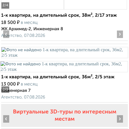
2
/4
1-к квартира, на длительный срок, 38м², 2/17 этаж
₽
18 500
в месяц
ЖК Архимед-2, Инженерная 8
‹
›
Агентство, 07.08.2026
1-к квартира, на длительный срок, 36м², 2/5 этаж
₽
13 000
в месяц
2
/3
Инженерная 7
Агентство, 07.08.2026
Виртуальные 3D-туры по интересным
‹
›
местам