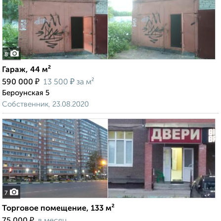
8
Гараж, 44 м²
₽
₽
590 000
13 500
за м²
Бероунская 5
Собственник, 23.08.2020
7
Торговое помещение, 133 м²
₽