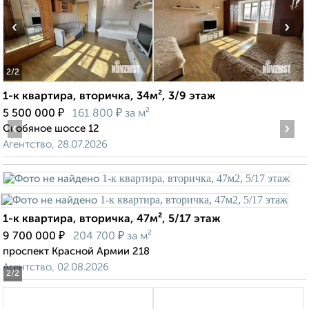
‹
›
2
/2
1-к квартира, вторичка, 34м², 3/9 этаж
₽
₽
5 500 000
161 800
за м²
‹
›
Скобяное шоссе 12
Агентство, 28.07.2026
1-к квартира, вторичка, 47м², 5/17 этаж
₽
₽
9 700 000
204 700
за м²
проспект Красной Армии 218
Агентство, 02.08.2026
2
/2