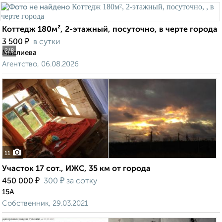
Коттедж 180м², 2-этажный, посуточно, в черте города
₽
3 500
в сутки
2
/8
Маслиева
Агентство, 06.08.2026
11
Участок 17 сот., ИЖС, 35 км от города
₽
₽
450 000
300
за сотку
15А
Собственник, 29.03.2021