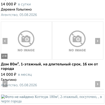
₽
14 000
в сутки
Деревня Голыгино
Агентство, 05.08.2026
‹
›
2
/8
Дом 80м², 1-этажный, на длительный срок, 16 км от
города
₽
14 000
в месяц
Галыгино
‹
›
Агентство, 05.08.2026