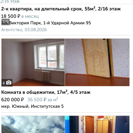
2-к квартира, на длительный срок, 55м², 2/16 этаж
₽
18 500
в месяц
2
/5
ЖК Виктория Парк, 1-й Ударной Армии 95
Агентство, 03.08.2026
6
Комната в общежитии, 17м², 4/5 этаж
₽
₽
620 000
36 500
за м²
мкр. Южный, Институтская 5