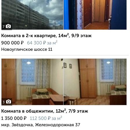
7
Комната в 2-к квартире, 14м², 9/9 этаж
₽
₽
900 000
64 300
за м²
Новоугличское шоссе 11
3
Комната в общежитии, 12м², 7/9 этаж
₽
₽
1 350 000
112 500
за м²
мкр. Звёздочка, Железнодорожная 37