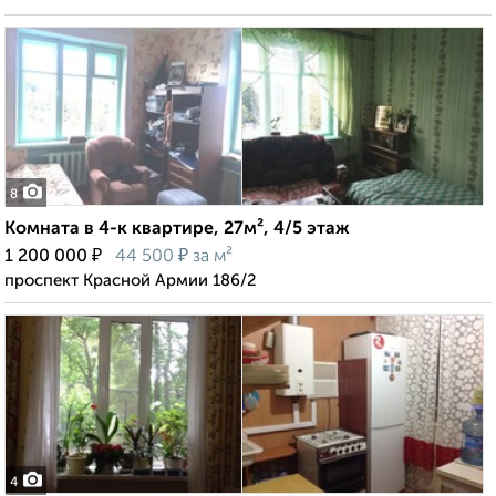
8
Комната в 4-к квартире, 27м², 4/5 этаж
₽
₽
1 200 000
44 500
за м²
проспект Красной Армии 186/2
4