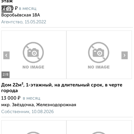
этаж
₽
7 500
в месяц
4
Воробьёвская 18А
Агентство, 15.05.2022
‹
›
2
/8
Дом 22м², 1-этажный, на длительный срок, в черте
города
₽
13 000
в месяц
мкр. Звёздочка, Железнодорожная
Собственник, 10.08.2026