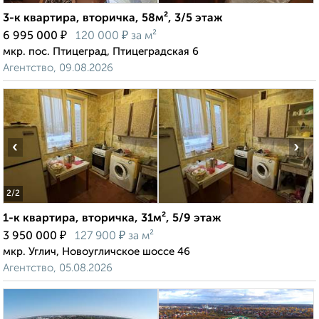
3-к квартира, вторичка, 58м², 3/5 этаж
₽
₽
6 995 000
120 000
за м²
мкр. пос. Птицеград, Птицеградская 6
Агентство, 09.08.2026
‹
›
2
/2
1-к квартира, вторичка, 31м², 5/9 этаж
₽
₽
3 950 000
127 900
за м²
мкр. Углич, Новоугличское шоссе 46
Агентство, 05.08.2026