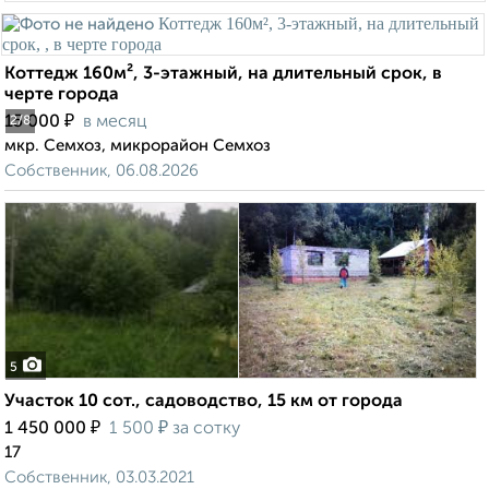
Коттедж 160м², 3-этажный, на длительный срок, в
черте города
₽
15 000
в месяц
2
/8
мкр. Семхоз, микрорайон Семхоз
Собственник, 06.08.2026
5
Участок 10 сот., садоводство, 15 км от города
₽
₽
1 450 000
1 500
за сотку
17
Собственник, 03.03.2021