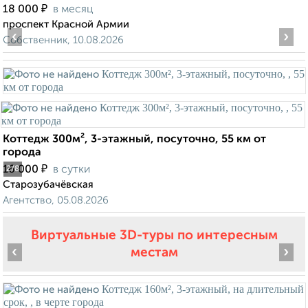
₽
18 000
в месяц
проспект Красной Армии
‹
›
Собственник, 10.08.2026
Коттедж 300м², 3-этажный, посуточно, 55 км от
города
₽
16 000
в сутки
2
/8
Старозубачёвская
Агентство, 05.08.2026
Виртуальные 3D-туры по интересным
‹
›
местам