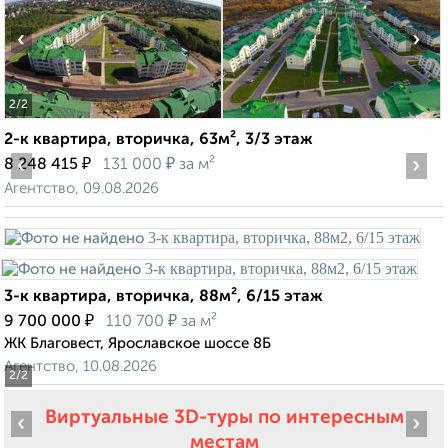
‹
›
2
/2
2-к квартира, вторичка, 63м², 3/3 этаж
‹
₽
₽
›
8 248 415
131 000
за м²
Агентство, 09.08.2026
3-к квартира, вторичка, 88м², 6/15 этаж
₽
₽
9 700 000
110 700
за м²
ЖК Благовест, Ярославское шоссе 8Б
Агентство, 10.08.2026
2
/2
Виртуальные 3D-туры по интересным
‹
›
местам