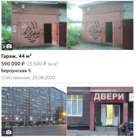
8
Гараж, 44 м²
₽
₽
590 000
13 500
за м²
Бероунская 5
Собственник, 23.08.2020
7