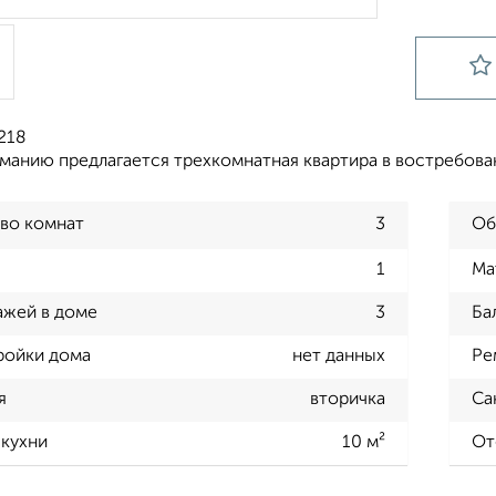
218
манию предлагается трехкомнатная квартира в востребова
во комнат
3
Об
1
Ма
ажей в доме
3
Ба
ройки дома
нет данных
Ре
я
вторичка
Са
кухни
10 м²
От