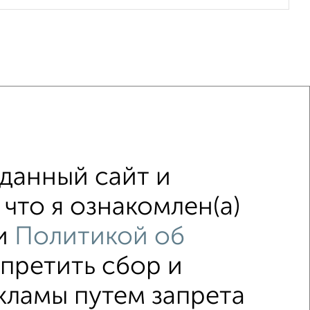
оме
с балконом
c большой кухней
данный сайт и
ьном доме
с раздельным санузлом
что я ознакомлен(а)
и
Политикой об
апретить сбор и
↑ НАВЕРХ К МЕНЮ
кламы путем запрета
ка
Без посредников
Вторичное жилье