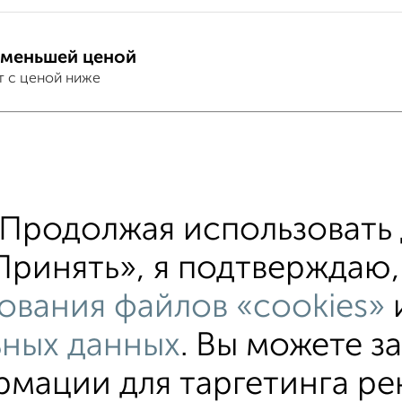
 меньшей ценой
т с ценой ниже
тиры
хожим параметрам:
ом этаже
не последний этаж
в малоэтажном д
Продолжая использовать 
альным отоплением
Вторичное жилье
в панел
ринять», я подтверждаю, 
ю до 80 м²
ования файлов «cookies»
ьных данных
. Вы можете з
мации для таргетинга ре
тные
4‑комнатные
Квартиры студии
От застройщи