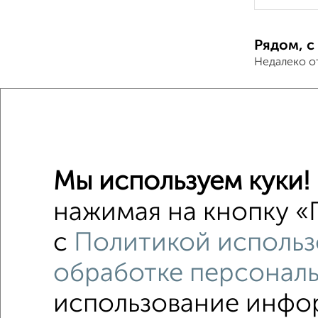
Рядом, с
Недалеко о
3-к квар
Поиск по с
на перв
Мы используем куки!
с центр
нажимая на кнопку «П
площадь
с
Политикой использ
обработке персонал
использование инфор
Однокомнатные
Двухкомнатные
Трехкомна