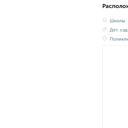
Располо
Школы
Дет. са
Поликл