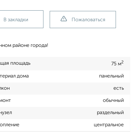
В закладки
Пожаловаться
нном районе города!
2
щая площадь
75 м
териал дома
панельный
лкон
есть
монт
обычный
нузел
раздельный
опление
центральное