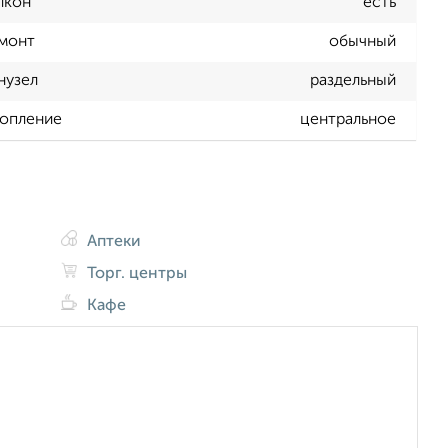
лкон
есть
монт
обычный
нузел
раздельный
опление
центральное
Аптеки
Торг. центры
Кафе