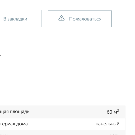
В закладки
Пожаловаться
у
2
щая площадь
60 м
териал дома
панельный