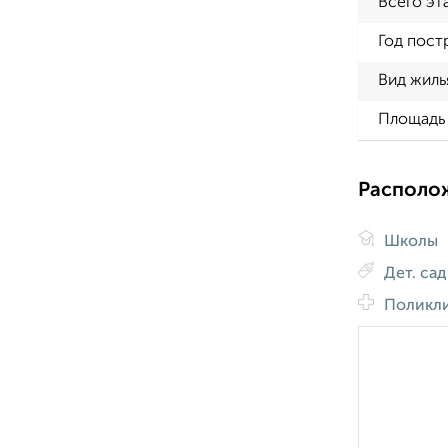
Всего эт
Год пост
Вид жиль
Площадь 
Располо
Школы
Дет. са
Поликл