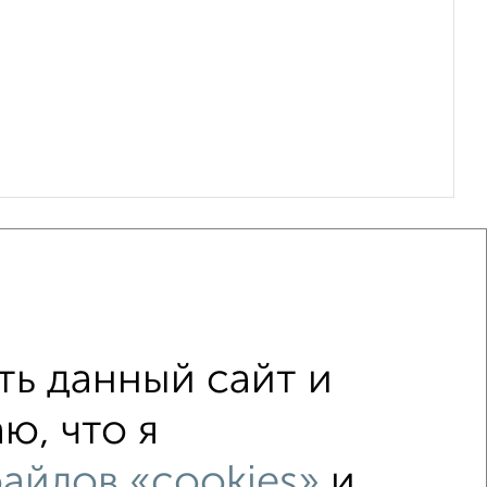
ь данный сайт и
ю, что я
не последний этаж
айлов «cookies»
и
лением
Вторичное жилье