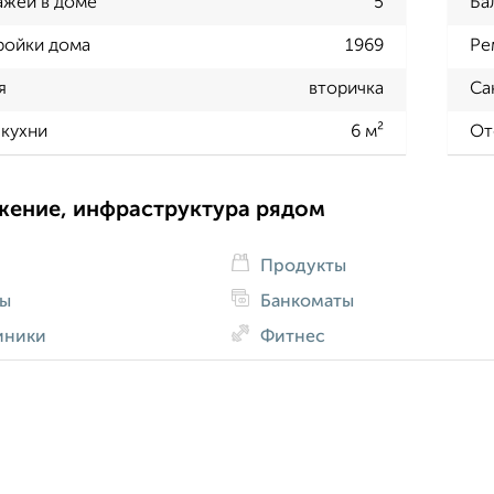
ажей в доме
5
Ба
ройки дома
1969
Ре
я
вторичка
Са
кухни
6 м²
От
жение, инфраструктура рядом
Продукты
ды
Банкоматы
иники
Фитнес