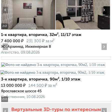
‹
›
2
/2
1-к квартира, вторичка, 32м², 11/17 этаж
₽
₽
7 400 000
231 300
за м²
‹
›
ЖК Архимед, Инженерная 8
Агентство, 09.08.2026
3-к квартира, вторичка, 90м², 1/10 этаж
₽
₽
13 000 000
144 500
за м²
Ярославское шоссе 45
Собственник, 10.08.2026
2
/2
Виртуальные 3D-туры по интересным
‹
›