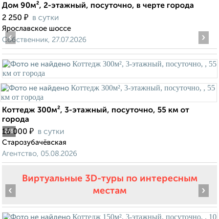
Дом 90м², 2-этажный, посуточно, в черте города
₽
2 250
в сутки
Ярославское шоссе
‹
›
Собственник, 27.07.2026
Коттедж 300м², 3-этажный, посуточно, 55 км от
города
₽
16 000
в сутки
2
/8
Старозубачёвская
Агентство, 05.08.2026
Виртуальные 3D-туры по интересным
‹
›
местам