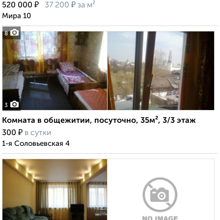
₽
₽
520 000
37 200
за м²
Мира 10
8
3
Комната в общежитии, посуточно, 35м², 3/3 этаж
₽
300
в сутки
1-я Соловьевская 4