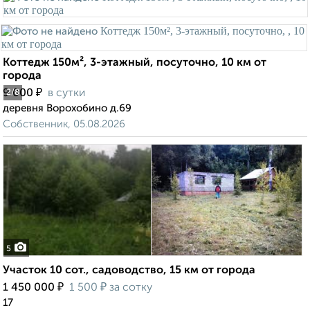
Коттедж 150м², 3-этажный, посуточно, 10 км от
города
₽
9 000
в сутки
2
/8
деревня Ворохобино д.69
Собственник, 05.08.2026
5
Участок 10 сот., садоводство, 15 км от города
₽
₽
1 450 000
1 500
за сотку
17