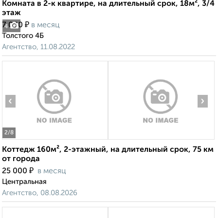
Комната в 2-к квартире, на длительный срок, 18м², 3/4
этаж
₽
7 000
в месяц
4
Толстого 4Б
Агентство, 11.08.2022
‹
›
2
/8
Коттедж 160м², 2-этажный, на длительный срок, 75 км
от города
₽
25 000
в месяц
Центральная
Агентство, 08.08.2026