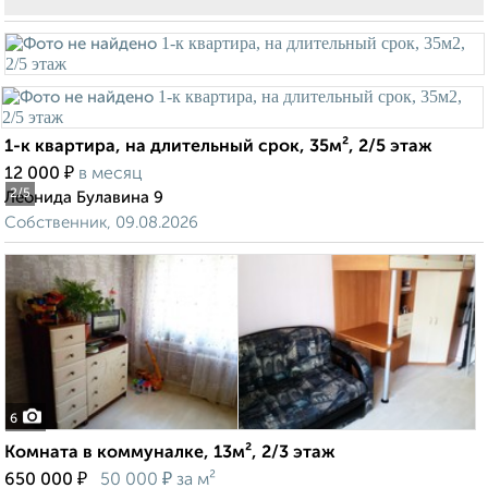
1-к квартира, на длительный срок, 35м², 2/5 этаж
₽
12 000
в месяц
2
/5
Леонида Булавина 9
Собственник, 09.08.2026
6
Комната в коммуналке, 13м², 2/3 этаж
₽
₽
650 000
50 000
за м²