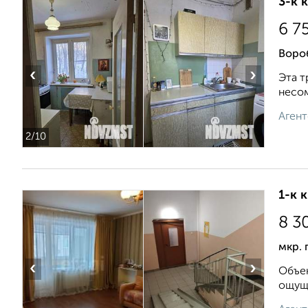
3-к 
6 7
Вороб
‹
›
Эта т
несом
Агент
2
/10
1-к 
8 3
мкр. 
‹
›
Объек
ощуще