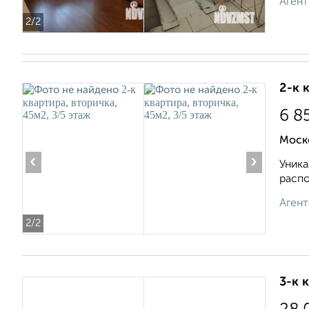
Агент
2
/2
2-к 
6 8
Моск
‹
›
Уника
распо
Агент
2
/2
3-к 