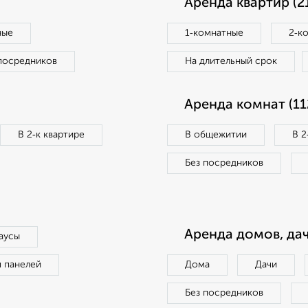
Аренда квартир (2
ные
1‑комнатные
2‑к
посредников
На длительный срок
Аренда комнат (11
В 2‑к квартире
В общежитии
В 2
Без посредников
Аренда домов, дач
аусы
п панелей
Дома
Дачи
Без посредников