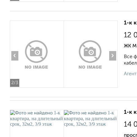
1-к 
12 
ЖК М
‹
›
Все ф
кабел
Агент
2
/3
1-к 
14 
прос