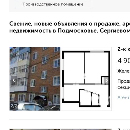
Производственное помещение
Свежие, новые объявления о продаже, а
недвижимость в Подмосковье, Сергиево
2-к 
4 9
Желе
‹
›
Прода
секци
Агент
2
/2