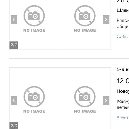
28 
Шляк
‹
›
Рядом
общес
Собст
2
/7
1-к 
12 
Ново
‹
›
Комму
детьм
Агент
2
/3