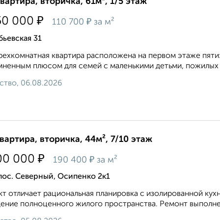
квартира, вторичка, 61м², 1/5 этаж
₽
50 000
₽
110 700
за м²
ьевская 31
рехкомнатная квартира расположена на первом этаже пяти
ненным плюсом для семей с маленькими детьми, пожилых лю
ство, 06.08.2026
квартира, вторичка, 44м², 7/10 этаж
₽
00 000
₽
190 400
за м²
пос. Северный, Осипенко 2к1
т отличает рациональная планировка с изолированной кухней
ние полноценного жилого пространства. Ремонт выполнен 