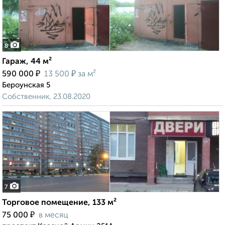
8
Гараж, 44 м²
₽
₽
590 000
13 500
за м²
Бероунская 5
Собственник, 23.08.2020
7
Торговое помещение, 133 м²
₽
75 000
в месяц