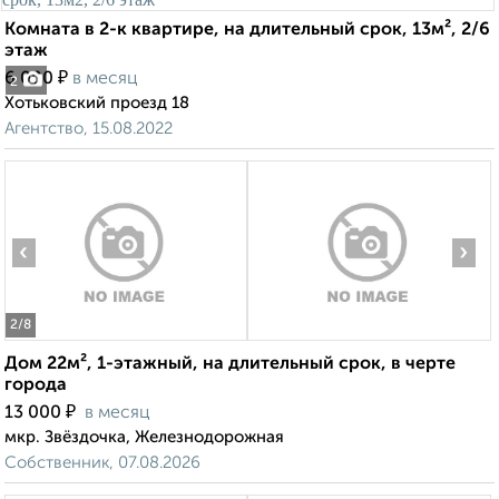
Комната в 2-к квартире, на длительный срок, 13м², 2/6
этаж
₽
6 000
в месяц
2
Хотьковский проезд 18
Агентство, 15.08.2022
‹
›
2
/8
Дом 22м², 1-этажный, на длительный срок, в черте
города
₽
13 000
в месяц
мкр. Звёздочка, Железнодорожная
Собственник, 07.08.2026