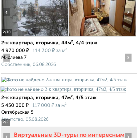
‹
›
2
/10
2-к квартира, вторичка, 44м², 4/4 этаж
₽
₽
4 970 000
114 300
за м²
‹
›
Маслиева 7
Собственник, 06.08.2026
2-к квартира, вторичка, 47м², 4/5 этаж
₽
₽
5 450 000
117 000
за м²
Октябрьская 5
Агентство, 03.08.2026
2
/2
Виртуальные 3D-туры по интересным
‹
›