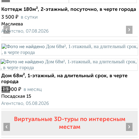
Коттедж 180м², 2-этажный, посуточно, в черте города
₽
3 500
в сутки
Маслиева
‹
›
Агентство, 07.08.2026
Дом 68м², 1-этажный, на длительный срок, в черте
города
₽
15 000
в месяц
2
/4
Посадская 15
Агентство, 05.08.2026
Виртуальные 3D-туры по интересным
‹
›
местам