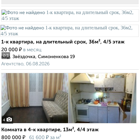
1-к квартира, на длительный срок, 36м², 4/5 этаж
₽
20 000
в месяц
2
/3
мкр. Звёздочка, Симоненкова 19
Агентство, 06.08.2026
4
Комната в 4-к квартире, 13м², 4/4 этаж
₽
₽
800 000
61 600
за м²