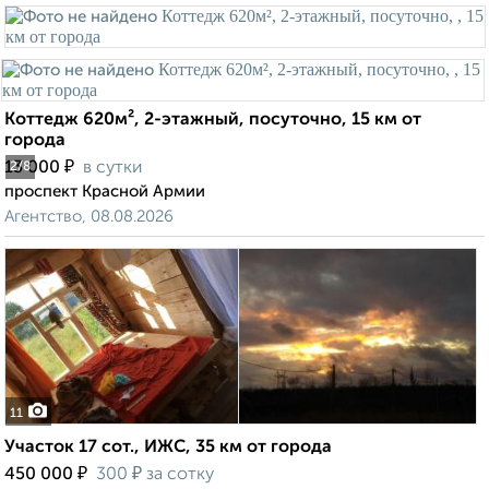
Коттедж 620м², 2-этажный, посуточно, 15 км от
города
₽
13 000
в сутки
2
/8
проспект Красной Армии
Агентство, 08.08.2026
11
Участок 17 сот., ИЖС, 35 км от города
₽
₽
450 000
300
за сотку