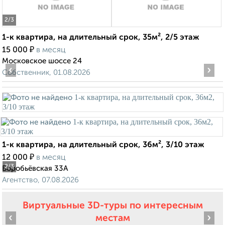
2
/3
1-к квартира, на длительный срок, 35м², 2/5 этаж
₽
15 000
в месяц
Московское шоссе 24
‹
›
Собственник, 01.08.2026
1-к квартира, на длительный срок, 36м², 3/10 этаж
₽
12 000
в месяц
2
/3
Воробьёвская 33А
Агентство, 07.08.2026
Виртуальные 3D-туры по интересным
‹
›
местам