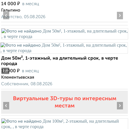
₽
14 000
в месяц
Галыгино
‹
›
Агентство, 05.08.2026
Дом 50м², 1-этажный, на длительный срок, в черте
города
₽
17 000
в месяц
2
/4
Клементьевская
Собственник, 08.08.2026
Виртуальные 3D-туры по интересным
‹
›
местам