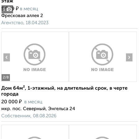
этаж
₽
5 999
в месяц
5
Фресковая аллея 2
Агентство, 18.04.2023
‹
›
2
/8
Дом 64м², 1-этажный, на длительный срок, в черте
города
₽
20 000
в месяц
мкр. пос. Северный, Энгельса 24
Собственник, 08.08.2026