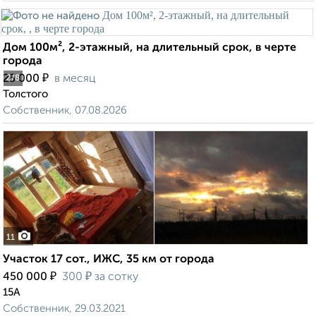
Дом 100м², 2-этажный, на длительный срок, в черте
города
₽
25 000
в месяц
2
/8
Толстого
Собственник, 07.08.2026
11
Участок 17 сот., ИЖС, 35 км от города
₽
₽
450 000
300
за сотку
15А
Собственник, 29.03.2021