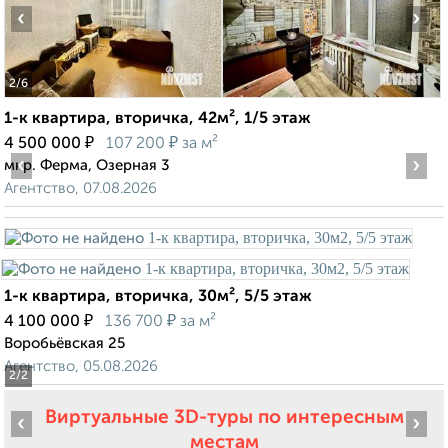
‹
›
2
/6
1-к квартира, вторичка, 42м², 1/5 этаж
₽
₽
4 500 000
107 200
за м²
‹
›
мкр. Ферма, Озерная 3
Агентство, 07.08.2026
1-к квартира, вторичка, 30м², 5/5 этаж
₽
₽
4 100 000
136 700
за м²
Воробьёвская 25
Агентство, 05.08.2026
2
/2
Виртуальные 3D-туры по интересным
‹
›
местам