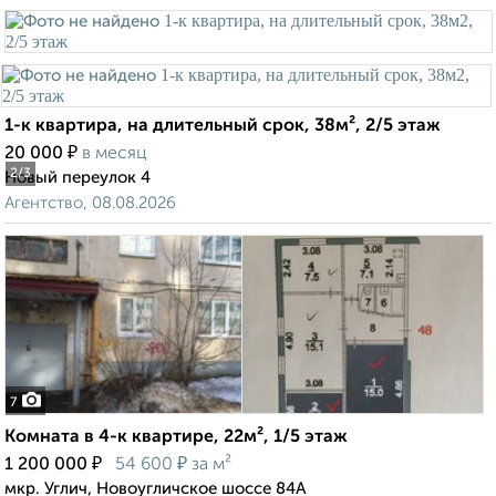
1-к квартира, на длительный срок, 38м², 2/5 этаж
₽
20 000
в месяц
2
/3
Новый переулок 4
Агентство, 08.08.2026
7
Комната в 4-к квартире, 22м², 1/5 этаж
₽
₽
1 200 000
54 600
за м²
мкр. Углич, Новоугличское шоссе 84А