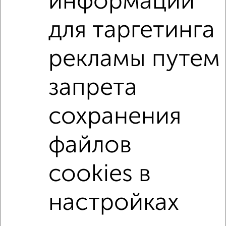
информации
для таргетинга
3‑комнатные квартиры
Поиск по схожим параметрам:
рекламы путем
на улице Кирпичная
не первый этаж
с балконом
c большой кухней
с центральным отоплением
запрета
Вторичное жилье
в кирпичном доме
сохранения
с раздельным санузлом
площадью до 80 м²
В ипотеку
С кухней-гостиной
С домофоном
файлов
С большой лоджией
В зеленой зоне
cookies в
↑ НАВЕРХ К МЕНЮ
настройках
Однокомнатные
Двухкомнатные
Трехкомнатные
4‑комнатные
Квартиры студии
От застройщика
Без посредников
Вторичное жилье