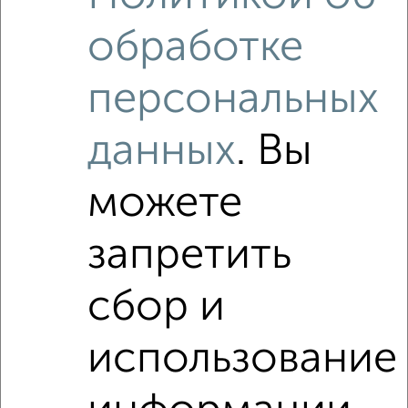
обработке
персональных
данных
. Вы
можете
запретить
сбор и
использование
Рядом, с меньшей ценой
Недалеко от Кирпичная 31 с ценой ниже