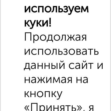
используем
Школы
Продукты
Аптеки
Дет. сады
Банкоматы
Торг. центры
куки!
Поликлиники
Фитнес
Кафе
Продолжая
использовать
данный сайт и
нажимая на
кнопку
«Принять», я