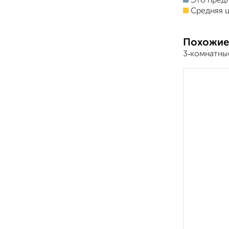
Это пред
Средняя ц
Похожие
3‑комнатные