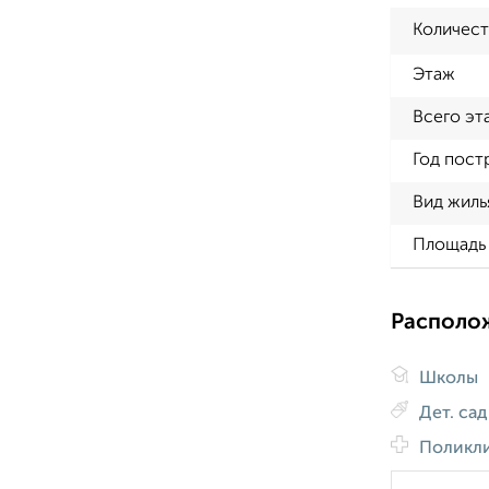
Количест
Этаж
Всего эт
Год пост
Вид жиль
Площадь 
Располо
Школы
Дет. са
Поликл