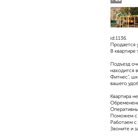
id:1136.
Продается у
В квартире 
Подъезд оч
находится 
Фитнес", шк
вашего удоб
Квартира не
Обременени
Оперативны
Поможем с 
Работаем с
Звоните и з