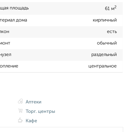
2
щая площадь
61 м
териал дома
кирпичный
лкон
есть
монт
обычный
нузел
раздельный
опление
центральное
Аптеки
Торг. центры
Кафе