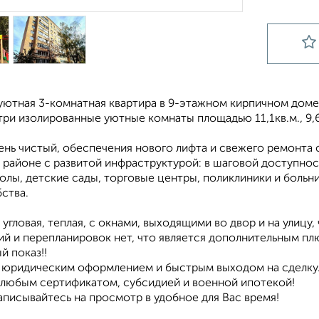
ютная 3-комнатная квартира в 9-этажном кирпичном доме,
три изолированные уютные комнаты площадью 11,1кв.м., 9,6кв
ень чистый, обеспечения нового лифта и свежего ремонта 
в районе с развитой инфраструктурой: в шаговой доступно
олы, детские сады, торговые центры, поликлиники и больн
ства.
 угловая, теплая, с окнами, выходящими во двор и на улиц
й и перепланировок нет, что является дополнительным пл
й показ!!
юридическим оформлением и быстрым выходом на сделку
 любым сертификатом, субсидией и военной ипотекой!
аписывайтесь на просмотр в удобное для Вас время!