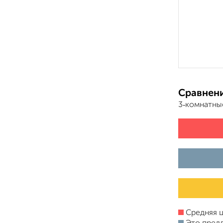
Сравнени
3‑комнатны
Средняя ц