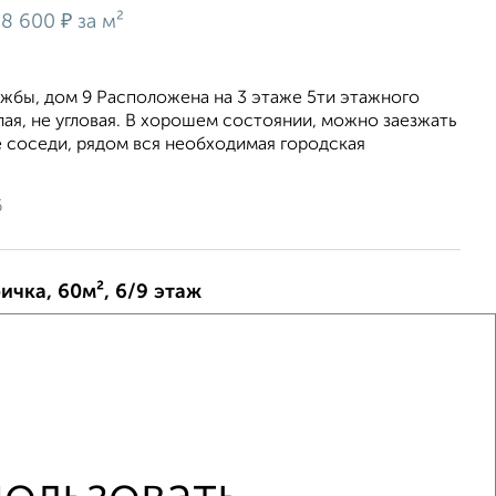
₽
8 600
за м²
жбы, дом 9 Расположена на 3 этаже 5ти этажного
лая, не угловая. В хорошем состоянии, можно заезжать
 соседи, рядом вся необходимая городская
6
ичка, 60м², 6/9 этаж
₽
29 400
за м²
е 11
льных улиц составляет не более семи минут
бъект находится в зоне развитой повседневной
аговой доступности расположены детские сады,