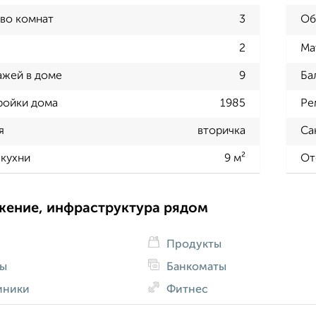
во комнат
3
Об
2
Ма
ажей в доме
9
Ба
ройки дома
1985
Ре
я
вторичка
Са
кухни
9 м²
От
жение, инфраструктура рядом
Продукты
ды
Банкоматы
иники
Фитнес