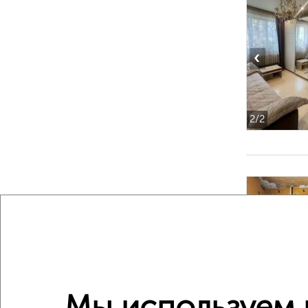
‹
2
/2
‹