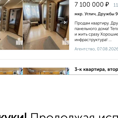
₽
7 100 000
11
мкр. Углич, Дружбы 9
›
Продам квартиру. Дру
панельного дома! Теп
и жить сразу Хорошие
инфраструктура! ...
Агентство, 07.08.202
3-к квартира, втор
₽
7 800 000
1
Новоугличское шосс
›
Расстояние до центра
спокойной ходьбы. О
инфраструктуры: в ш
школы, суп...