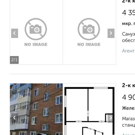
2-к 
4 3
мкр. 
‹
›
Сануз
обесп
Агент
2
/1
2-к 
4 9
Желе
‹
›
Магаз
станц