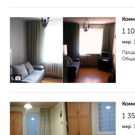
Комн
1 1
мкр. 
Прода
Общая
6
Комн
1 3
мкр. 