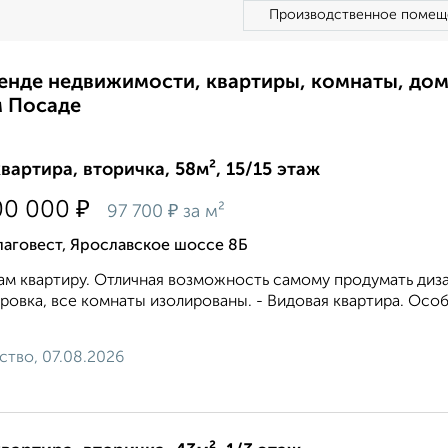
Производственное помещ
ренде недвижимости, квартиры, комнаты, до
м Посаде
квартира, вторичка, 58м², 15/15 этаж
₽
00 000
₽
97 700
за м²
аговест, Ярославское шоссе 8Б
м квартиру. Отличная возможность самому продумать диза
ровка, все комнаты изолированы. - Видовая квартира. Осо
ство, 07.08.2026