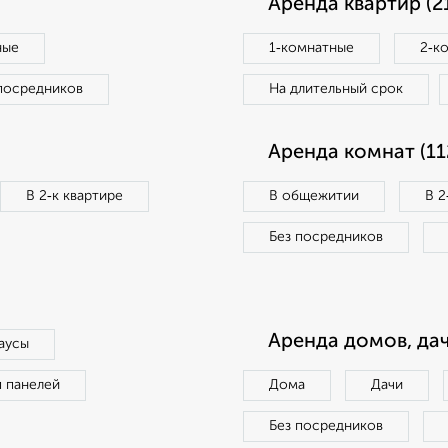
Аренда квартир (2
ные
1‑комнатные
2‑к
посредников
На длительный срок
Аренда комнат (11
В 2‑к квартире
В общежитии
В 2
Без посредников
Аренда домов, дач
аусы
п панелей
Дома
Дачи
Без посредников