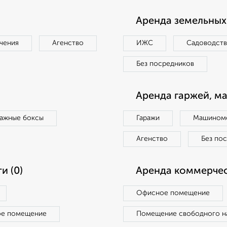
Аренда земельных 
чения
Агенство
ИЖС
Садоводст
Без посредников
Аренда гаржей, м
ражные боксы
Гаражи
Машиноме
Агенство
Без по
и (0)
Аренда коммерчес
Офисное помещение
ое помещение
Помещение свободного н