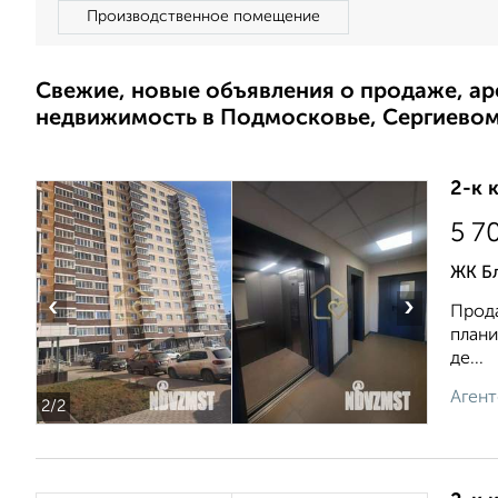
Производственное помещение
Свежие, новые объявления о продаже, а
недвижимость в Подмосковье, Сергиево
2-к 
5 7
ЖК Бл
‹
›
Прода
плани
де...
Агент
2
/2