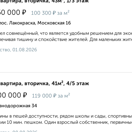
квартира, вторичка, 43м², 1/3 этаж
₽
50 000
₽
100 300
за м²
пос. Лакокраска, Московская 16
ел совмещённый, что является удобным решением для экон
ечивая тишину и спокойствие жителей. Для маленьких жит
ство, 01.08.2026
квартира, вторичка, 41м², 4/5 этаж
₽
00 000
₽
119 000
за м²
знодорожная 34
ины в пешей доступности, рядом школы и сады, спортивны
ии 10 мин. пешком. Один взрослый собственник, первичные