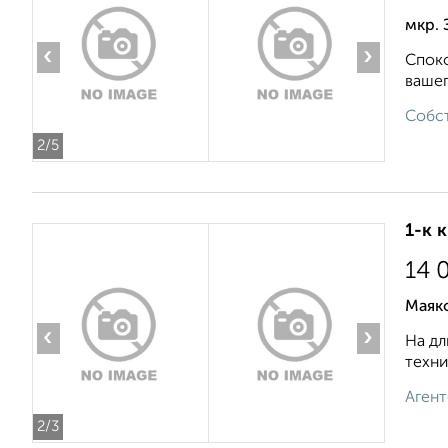
мкр. 
‹
›
Споко
вашег
Собст
2
/5
1-к 
14 
Маяк
‹
›
На дл
техни
Агент
2
/3