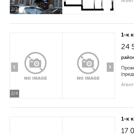
Агент
2
/2
1-к 
24 
район
‹
›
Прове
(пред
Агент
2
/4
1-к 
17 