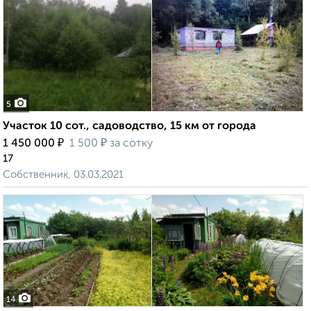
5
Участок 10 сот., садоводство, 15 км от города
₽
₽
1 450 000
1 500
за сотку
17
Собственник, 03.03.2021
14