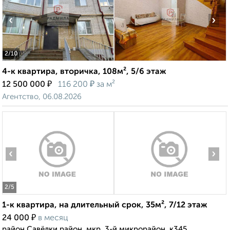
‹
›
2
/10
4-к квартира, вторичка, 108м², 5/6 этаж
₽
₽
12 500 000
116 200
за м²
Агентство, 06.08.2026
‹
›
2
/5
1-к квартира, на длительный срок, 35м², 7/12 этаж
₽
24 000
в месяц
район Савёлки район, мкр. 3-й микрорайон, к345