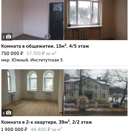
5
Комната в общежитии, 13м², 4/5 этаж
₽
₽
750 000
57 700
за м²
мкр. Южный, Институтская 5
6
Комната в 2-к квартире, 39м², 2/2 этаж
₽
₽
1 900 000
48 800
за м²