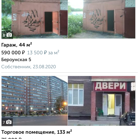
8
Гараж, 44 м²
₽
₽
590 000
13 500
за м²
Бероунская 5
Собственник, 23.08.2020
7
Торговое помещение, 133 м²