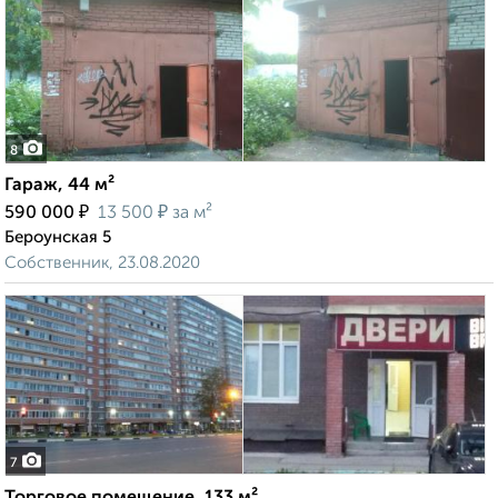
8
Гараж, 44 м²
₽
₽
590 000
13 500
за м²
Бероунская 5
Собственник, 23.08.2020
7