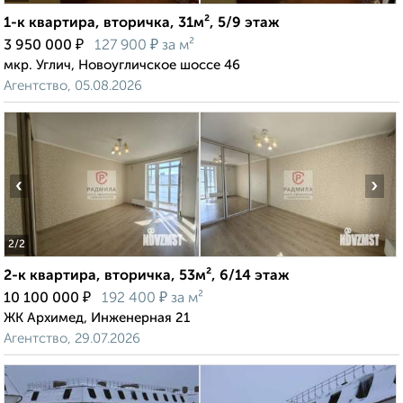
1-к квартира, вторичка, 31м², 5/9 этаж
₽
₽
3 950 000
127 900
за м²
мкр. Углич, Новоугличское шоссе 46
Агентство, 05.08.2026
‹
›
2
/2
2-к квартира, вторичка, 53м², 6/14 этаж
₽
₽
10 100 000
192 400
за м²
ЖК Архимед, Инженерная 21
Агентство, 29.07.2026