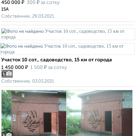
₽
₽
450 000
300
за сотку
15А
Собственник, 29.03.2021
Участок 10 сот., садоводство, 15 км от города
₽
₽
1 450 000
1 500
за сотку
17
5
Собственник, 03.03.2021