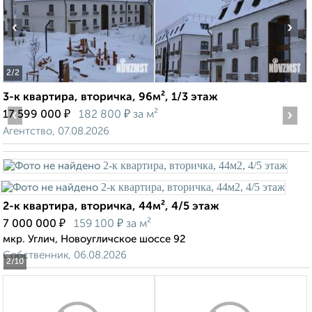
‹
›
2
/2
3-к квартира, вторичка, 96м², 1/3 этаж
‹
₽
₽
›
17 599 000
182 800
за м²
Агентство, 07.08.2026
2-к квартира, вторичка, 44м², 4/5 этаж
₽
₽
7 000 000
159 100
за м²
мкр. Углич, Новоугличское шоссе 92
Собственник, 06.08.2026
2
/10