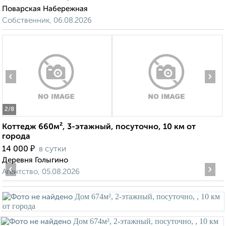
Поварская Набережная
Собственник, 06.08.2026
‹
›
2
/8
Коттедж 660м², 3-этажный, посуточно, 10 км от
города
₽
14 000
в сутки
Деревня Голыгино
‹
›
Агентство, 05.08.2026