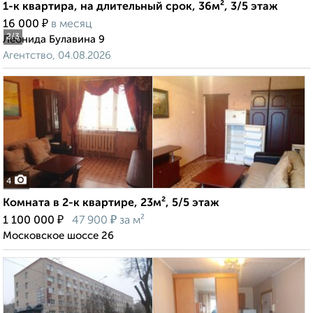
1-к квартира, на длительный срок, 36м², 3/5 этаж
₽
16 000
в месяц
2
/3
Леонида Булавина 9
Агентство, 04.08.2026
4
Комната в 2-к квартире, 23м², 5/5 этаж
₽
₽
1 100 000
47 900
за м²
Московское шоссе 26