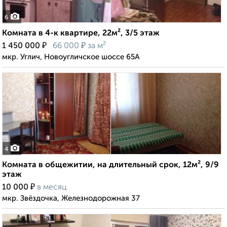
6
Комната в 4-к квартире, 22м², 3/5 этаж
₽
₽
1 450 000
66 000
за м²
мкр. Углич, Новоугличское шоссе 65А
4
Комната в общежитии, на длительный срок, 12м², 9/9
этаж
₽
10 000
в месяц
мкр. Звёздочка, Железнодорожная 37