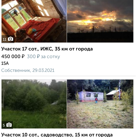
11
Участок 17 сот., ИЖС, 35 км от города
₽
₽
450 000
300
за сотку
15А
Собственник, 29.03.2021
5
Участок 10 сот., садоводство, 15 км от города