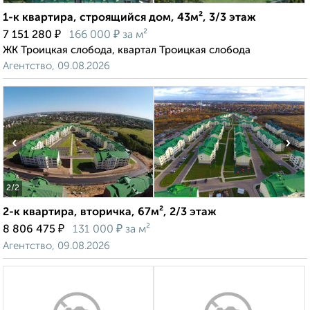
1-к квартира, строящийся дом, 43м², 3/3 этаж
₽
₽
7 151 280
166 000
за м²
ЖК Троицкая слобода, квартал Троицкая слобода
Агентство, 09.08.2026
‹
›
2
/2
2-к квартира, вторичка, 67м², 2/3 этаж
₽
₽
8 806 475
131 000
за м²
Агентство, 09.08.2026