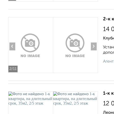
2-к 
14 
Клубн
‹
›
Устан
допол
Агент
2
/11
1-к 
12 
Леон