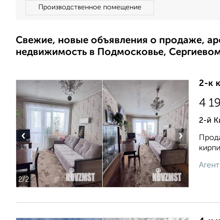
Производственное помещение
Свежие, новые объявления о продаже, а
недвижимость в Подмосковье, Сергиево
2-к 
4 1
2-й К
‹
›
Прода
кирпи
Агент
2
/2