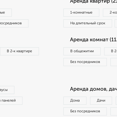
Аренда квартир (2
ные
1‑комнатные
2‑к
посредников
На длительный срок
Аренда комнат (11
В 2‑к квартире
В общежитии
В 2
Без посредников
Аренда домов, дач
аусы
п панелей
Дома
Дачи
Без посредников