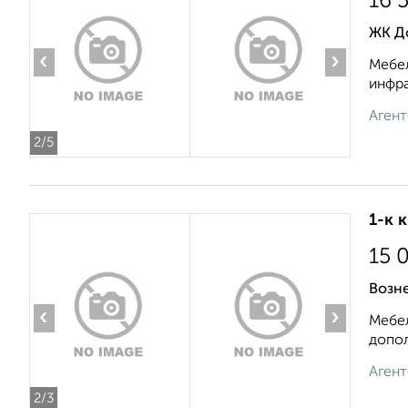
16 
ЖК До
‹
›
Мебел
инфра
Агент
2
/5
1-к 
15 
Возн
‹
›
Мебел
допол
Агент
2
/3