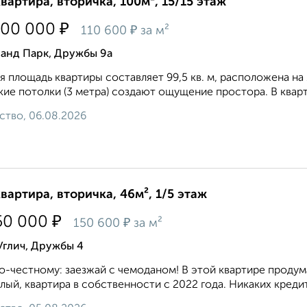
квартира, вторичка, 100м², 15/15 этаж
₽
000 000
₽
110 600
за м²
ранд Парк, Дружбы 9а
 площадь квартиры составляет 99,5 кв. м, расположена на 
ие потолки (3 метра) создают ощущение простора. В кварти
ство, 06.08.2026
квартира, вторичка, 46м², 1/5 этаж
₽
50 000
₽
150 600
за м²
Углич, Дружбы 4
о-честному: заезжай с чемоданом! В этой квартире проду
лый, квартира в собственности с 2022 года. Никаких кредит