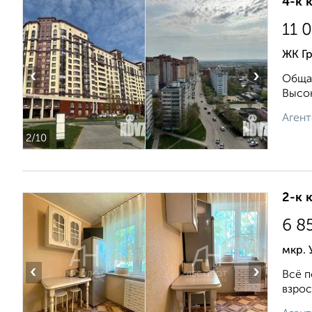
4-к 
11 
ЖК Г
‹
›
Общая
Высок
Агент
2
/10
2-к 
6 8
мкр. 
‹
›
Всё п
взрос