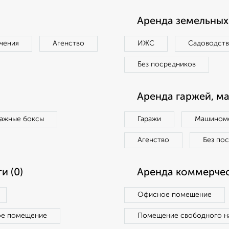
Аренда земельных 
чения
Агенство
ИЖС
Садоводст
Без посредников
Аренда гаржей, м
ражные боксы
Гаражи
Машиноме
Агенство
Без по
и (0)
Аренда коммерчес
Офисное помещение
ое помещение
Помещение свободного н