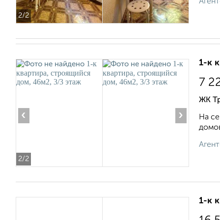
Агент
2
/2
1-к 
7 2
ЖК Тр
‹
›
На се
домов
Агент
2
/2
1-к 