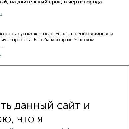
ый, на длительный срок, в черте города
ц
олностью укомплектован. Есть все необходимое для
ия огорожена. Есть баня и гараж. Участком
..
6
ть данный сайт и
Со стиральной машиной
ю, что я
левизором
С телефоном