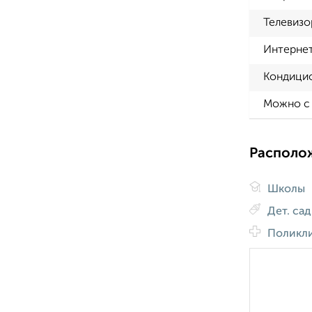
Телевизо
Интерне
Кондици
Можно с
Располо
Школы
Дет. са
Поликл