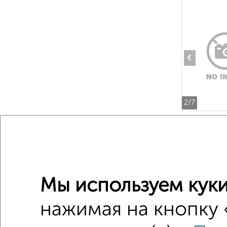
‹
2
/7
Дома
Поиск по с
Мы используем куки
на улиц
нажимая на кнопку 
С посуд