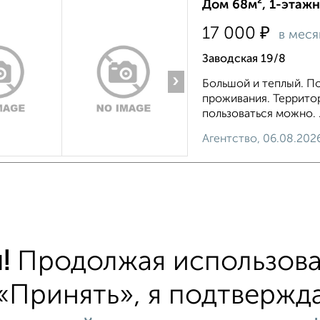
Дом 68м², 1-этажн
₽
17 000
в меся
Заводская 19/8
›
Большой и теплый. П
проживания. Территор
пользоваться можно. .
Агентство, 06.08.202
хожим параметрам:
!
Продолжая использова
е Огородная
С холодильником
С мебелью
«Принять», я подтвержда
омоечной машиной
С бытовой техникой
С те