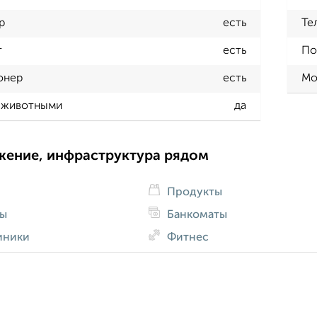
р
есть
Те
т
есть
По
онер
есть
Мо
 животными
да
жение, инфраструктура рядом
Продукты
ды
Банкоматы
иники
Фитнес