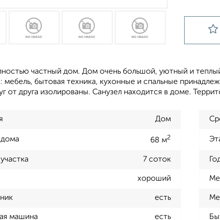
лностью частный дом. Дом очень большой, уютный и теплы
 мебель, бытовая техника, кухонные и спальные принадлеж
уг от друга изолированы. Санузел находится в доме. Терр
я
Дом
Ср
2
 дома
Эт
68 м
участка
7 соток
Го
хороший
Ме
ник
есть
Ме
ая машина
есть
Бы